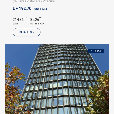
Nueva Costanera - Vitacura
UF 192,70 |
US$ 8.634
M2
M2
214,36
85,26
CONST.
SUP. TERRAZA.
DETALLES
Arriendo