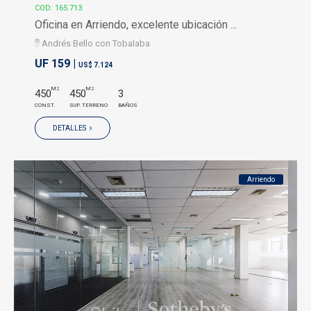
COD: 165.713
Oficina en Arriendo, excelente ubicación ...
Andrés Bello con Tobalaba
UF 159 |
US$ 7.124
M2
M2
450
450
3
CONST.
SUP. TERRENO
BAÑOS
DETALLES
Arriendo