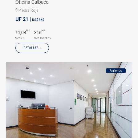
Oficina Calbuco
Piedra Roja
UF 21 |
US$ 940
M2
M2
11,04
316
CONST.
SUP. TERRENO
DETALLES
Arriendo