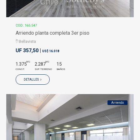
COD: 165.547
Arriendo planta completa 3er piso
Bellavista
UF 357,50 |
US$ 16.018
M2
M2
1.375
2.287
15
CONST.
SUP. TERRENO
BAÑOS
DETALLES
Arriendo