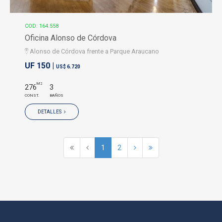
COD: 164.558
Oficina Alonso de Córdova
Alonso de Córdova frente a Parque Araucano
UF 150 |
US$ 6.720
M2
276
3
CONST.
BAÑOS
DETALLES
1
2