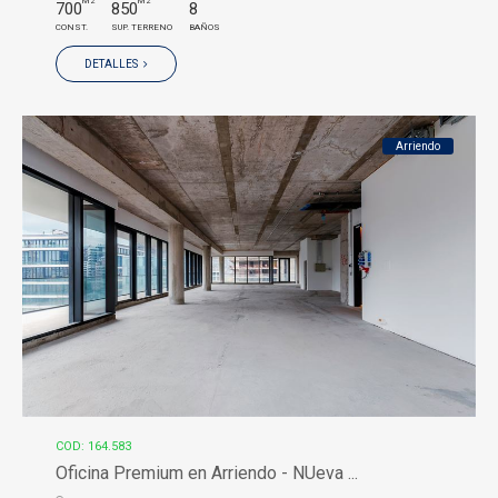
M2
M2
700
850
8
CONST.
SUP. TERRENO
BAÑOS
DETALLES
Arriendo
COD: 164.583
Oficina Premium en Arriendo - NUeva ...