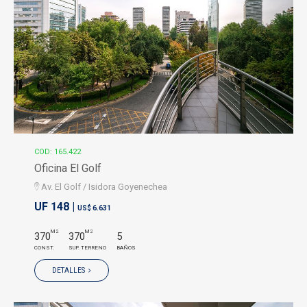
COD: 165.422
Oficina El Golf
Av. El Golf / Isidora Goyenechea
UF 148 |
US$ 6.631
M2
M2
370
370
5
CONST.
SUP. TERRENO
BAÑOS
DETALLES