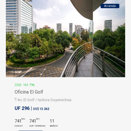
Arriendo
COD: 161.796
Oficina El Golf
Av. El Golf / Isidora Goyenechea
UF 296 |
US$ 13.262
M2
M2
741
741
11
CONST.
SUP. TERRENO
BAÑOS