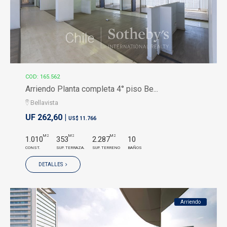
COD: 165.562
Arriendo Planta completa 4° piso Be...
Bellavista
UF 262,60 |
US$ 11.766
M2
M2
M2
1.010
353
2.287
10
CONST.
SUP. TERRAZA.
SUP. TERRENO
BAÑOS
DETALLES
Arriendo