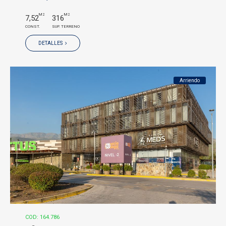
M2
M2
7,52
316
CONST.
SUP. TERRENO
DETALLES
Arriendo
COD: 164.786