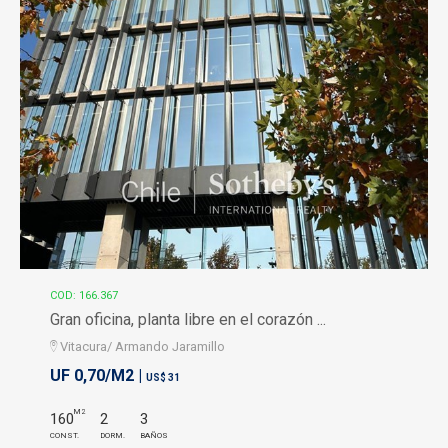
COD: 166.367
Gran oficina, planta libre en el corazón ...
Vitacura/ Armando Jaramillo
UF 0,70/M2 |
US$ 31
M2
160
2
3
CONST.
DORM.
BAÑOS