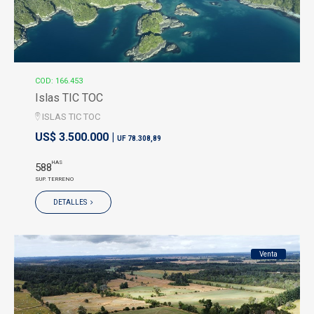
COD: 166.453
Islas TIC TOC
ISLAS TIC TOC
US$ 3.500.000 |
UF 78.308,89
HAS
588
SUP. TERRENO
DETALLES
Venta