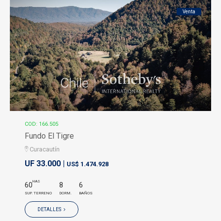
Venta
COD: 166.505
Fundo El Tigre
Curacautín
UF 33.000 |
US$ 1.474.928
HAS
60
8
6
SUP. TERRENO
DORM.
BAÑOS
DETALLES