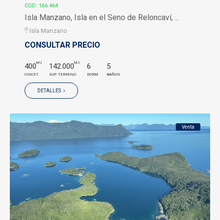
COD: 166.464
Isla Manzano, Isla en el Seno de Reloncaví, ...
Isla Manzano
CONSULTAR PRECIO
M2
M2
400
142.000
6
5
CONST.
SUP. TERRENO
DORM.
BAÑOS
DETALLES
Venta