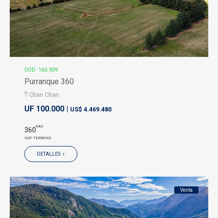
COD: 165.309
Purranque 360
Chan Chan
UF 100.000 |
US$ 4.469.480
HAS
360
SUP. TERRENO
DETALLES
Venta