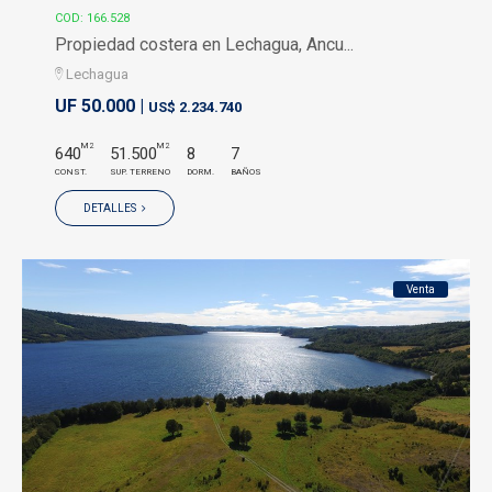
COD: 166.528
Propiedad costera en Lechagua, Ancu...
Lechagua
UF 50.000 |
US$ 2.234.740
M2
M2
640
51.500
8
7
CONST.
SUP. TERRENO
DORM.
BAÑOS
DETALLES
Venta