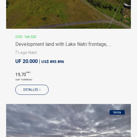
COD: 166.525
Development land with Lake Natri frontage, ...
Lago Natri
UF 20.000 |
US$ 893.896
HAS
19,70
SUP. TERRENO
DETALLES
Venta