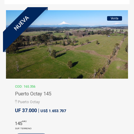
NUEVA
Venta
COD: 165.356
Puerto Octay 145
Puerto Octay
UF 37.000 |
US$ 1.653.707
HAS
145
SUP. TERRENO