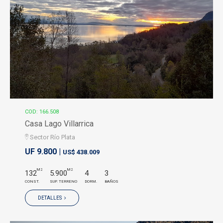
COD: 166.508
Casa Lago Villarrica
Sector Río Plata
UF 9.800 |
US$ 438.009
M2
M2
132
5.900
4
3
CONST.
SUP. TERRENO
DORM.
BAÑOS
DETALLES