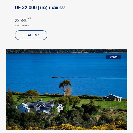
UF 32.000 |
US$ 1.430.233
M2
22.840
SUP. TERRENO
DETALLES
Venta