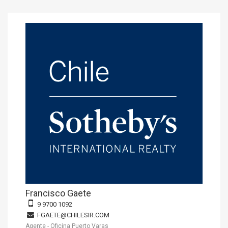
Francisco Gaete
9 9700 1092
FGAETE@CHILESIR.COM
Agente - Oficina Puerto Varas