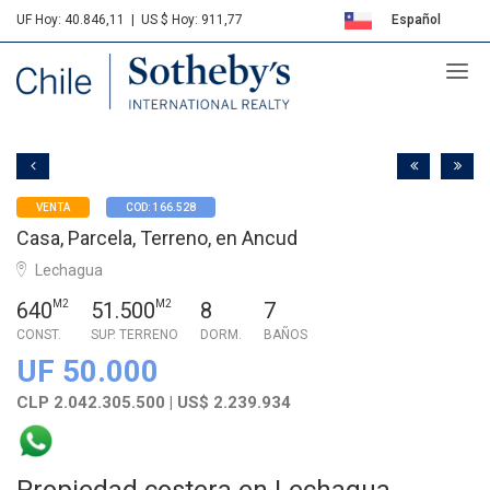
UF Hoy: 40.846,11
|
US $ Hoy: 911,77
Español
Sotheby's
English
VENTA
COD: 166.528
Casa, Parcela, Terreno, en Ancud
Lechagua
640
M2
51.500
M2
8
7
CONST.
SUP. TERRENO
DORM.
BAÑOS
UF 50.000
CLP 2.042.305.500 | US$ 2.239.934
Propiedad costera en Lechagua,