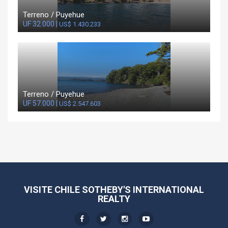
Terreno / Puyehue
UF 32.000 |
US$ 1.430.233
Terreno / Puyehue
UF 57.000 |
US$ 2.547.603
VISITE CHILE SOTHEBY'S INTERNATIONAL
REALTY