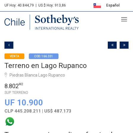
UF Hoy: 40.844,79
|
US $ Hoy: 913,86
Español
Sotheby's
English
VENTA
COD: 166.331
Terreno en Lago Rupanco
Piedras Blanca Lago Rupanco
8.802
M2
SUP. TERRENO
UF 10.900
CLP 445.208.211 | US$ 487.173