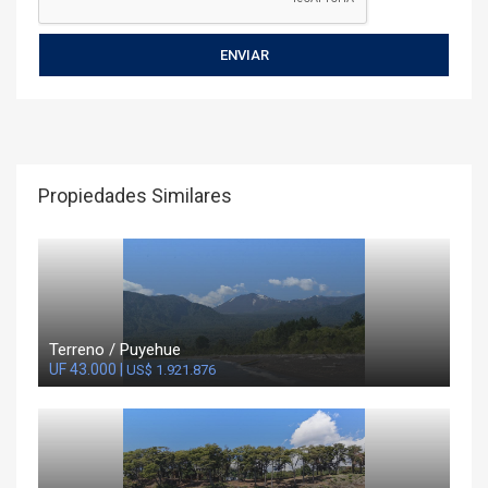
Propiedades Similares
Terreno / Puyehue
UF 43.000 |
US$ 1.921.876