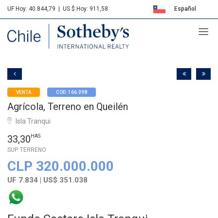
UF Hoy: 40.844,79
|
US $ Hoy: 911,58
Español
Sotheby's
English
VENTA
COD: 166.098
Agrícola, Terreno en Queilén
Isla Tranqui
33,30
HAS
SUP. TERRENO
CLP 320.000.000
UF 7.834 | US$ 351.038