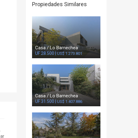
Propiedades Similares
Casa / Lo Barnechea
UF 28.500 |
US$ 1.273.801
Casa / Lo Barnechea
UF 31.500 |
US$ 1.407.886
.
gar