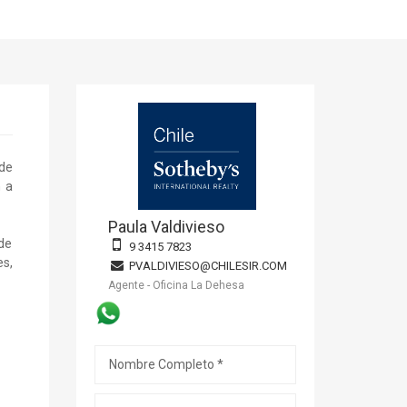
de
n a
Paula Valdivieso
de
9 3415 7823
s,
PVALDIVIESO@CHILESIR.COM
Agente - Oficina La Dehesa