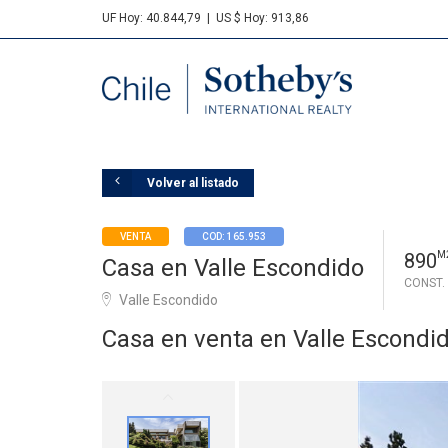
UF Hoy: 40.844,79
|
US $ Hoy: 913,86
Sotheby's
Volver al listado
VENTA
COD: 165.953
890
M
Casa en Valle Escondido
CONST.
Valle Escondido
Casa en venta en Valle Escondi