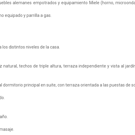
 muebles alemanes empotrados y equipamiento Miele (horno, microond
ho equipado y parrilla a gas.
 los distintos niveles de la casa.
 natural, techos de triple altura, terraza independiente y vista al jardí
 dormitorio principal en suite, con terraza orientada a las puestas de so
do.
año.
omasaje.