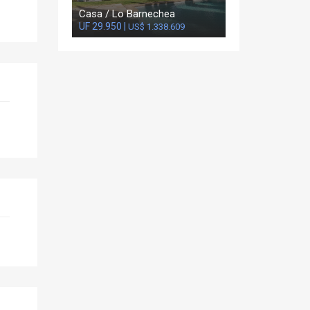
Casa / Lo Barnechea
UF 29.950 |
US$ 1.338.609