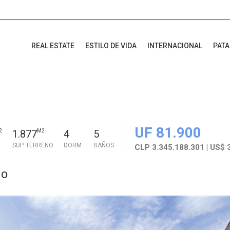
REAL ESTATE
ESTILO DE VIDA
INTERNACIONAL
PAT
UF 81.900
2
1.877
M2
4
5
SUP. TERRENO
DORM.
BAÑOS
CLP 3.345.188.301 | US$ 
do