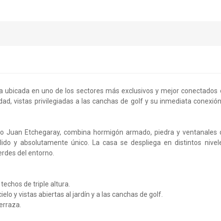
 ubicada en uno de los sectores más exclusivos y mejor conectados 
d, vistas privilegiadas a las canchas de golf y su inmediata conexió
no Juan Etchegaray, combina hormigón armado, piedra y ventanales 
do y absolutamente único. La casa se despliega en distintos nivele
erdes del entorno.
techos de triple altura.
lo y vistas abiertas al jardín y a las canchas de golf.
erraza.