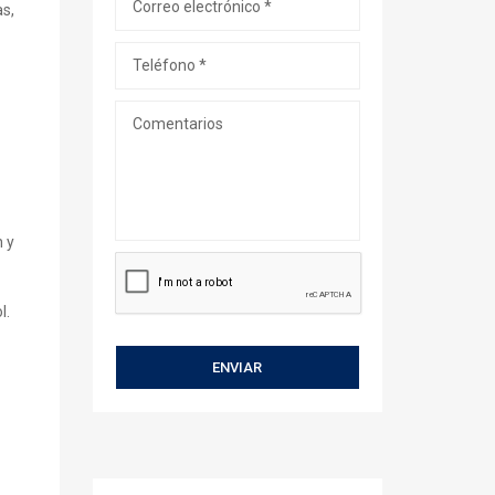
as,
n y
l.