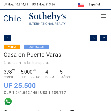
UF Hoy: 40.844,79
|
US $ Hoy: 913,86
Español
Sotheby's
English
VENTA
COD: 165.933
Casa en Puerto Varas
condominio las tranqueras
378
M2
5.000
M2
4
5
CONST.
SUP. TERRENO
DORM.
BAÑOS
UF 25.500
CLP 1.041.542.145 | US$ 1.139.717