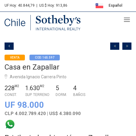
UF Hoy: 40.844,79
|
US $ Hoy: 913,86
Español
Sotheby's
English
VENTA
COD: 165.597
Casa en Zapallar
Avenida Ignacio Carrera Pinto
228
M2
1.630
M2
5
4
CONST.
SUP. TERRENO
DORM.
BAÑOS
UF 98.000
CLP 4.002.789.420 | US$ 4.380.090