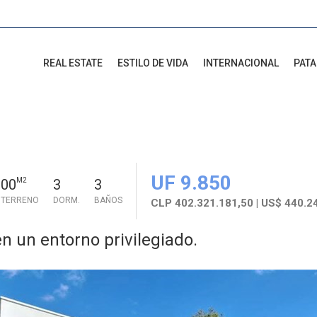
REAL ESTATE
ESTILO DE VIDA
INTERNACIONAL
PAT
UF 9.850
000
M2
3
3
. TERRENO
DORM.
BAÑOS
CLP 402.321.181,50 | US$ 440.2
n un entorno privilegiado.