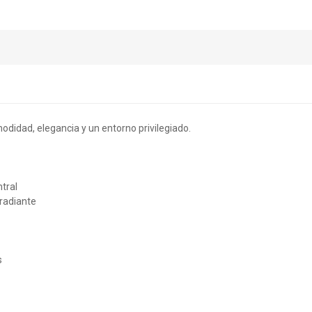
didad, elegancia y un entorno privilegiado.
tral
 radiante
s