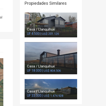
Propiedades Similares
al
Casa / Llanquihue
UF 4.500 |
US$ 201.126
Casa / Llanquihue
UF 18.000 |
US$ 804.506
Casa / Llanquihue
UF 33.000 |
US$ 1.474.928