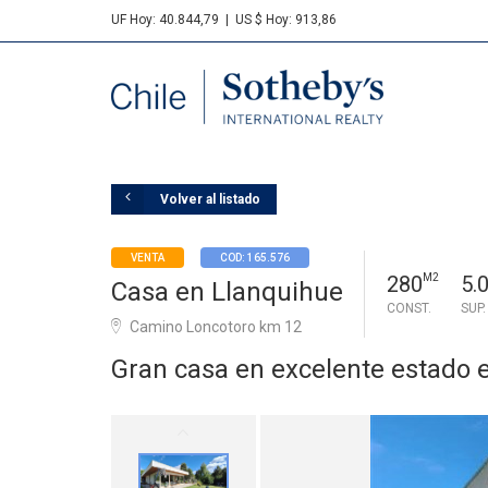
UF Hoy: 40.844,79
|
US $ Hoy: 913,86
Sotheby's
Volver al listado
VENTA
COD: 165.576
280
M2
5.
Casa en Llanquihue
CONST.
SUP
Camino Loncotoro km 12
Gran casa en excelente estado e