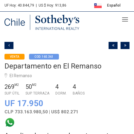
UF Hoy: 40.844,79
|
US $ Hoy: 913,86
Español
Sotheby's
English
VENTA
COD: 165.361
Departamento en El Remanso
El Remanso
269
M2
50
M2
4
4
SUP. ÚTIL
SUP. TERRAZA
DORM.
BAÑOS
UF 17.950
CLP 733.163.980,50 | US$ 802.271