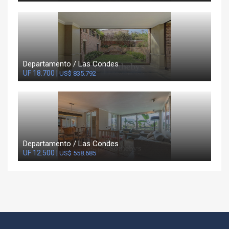
Departamento / Las Condes
UF 18.700 |
US$ 835.792
Departamento / Las Condes
UF 12.500 |
US$ 558.685