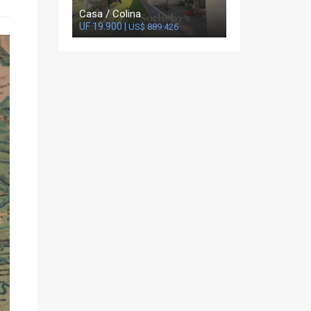
Casa / Colina
UF 19.900 |
US$ 889.426