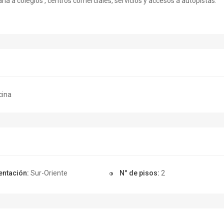
 a colegios , centros comerciales, servicios y accesos a autopistas.
cina
entación:
Sur-Oriente
N° de pisos:
2