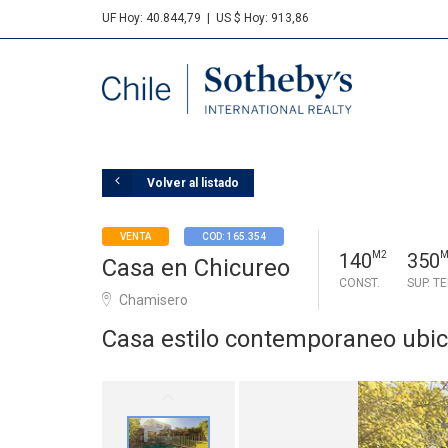
UF Hoy: 40.844,79
|
US $ Hoy: 913,86
Sotheby's
Volver al listado
VENTA
COD: 165.354
140
M2
350
M
Casa en Chicureo
CONST.
SUP. T
Chamisero
Casa estilo contemporaneo ubi