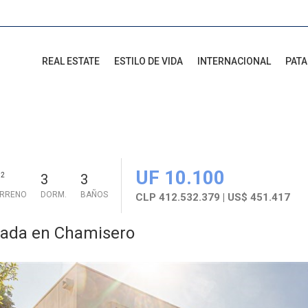
REAL ESTATE
ESTILO DE VIDA
INTERNACIONAL
PAT
UF 10.100
2
3
3
ERRENO
DORM.
BAÑOS
CLP 412.532.379 | US$ 451.417
cada en Chamisero