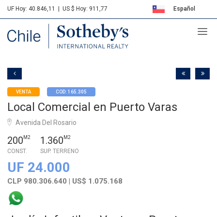
UF Hoy: 40.846,11
|
US $ Hoy: 911,77
Español
Sotheby's
English
VENTA
COD: 165.305
Local Comercial en Puerto Varas
Avenida Del Rosario
200
M2
1.360
M2
CONST.
SUP. TERRENO
UF 24.000
CLP 980.306.640 | US$ 1.075.168