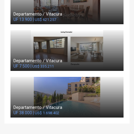
Departamento / Vitacura
UF 13.900 |
US$ 621.257
Departamento / Vitacura
UF 7.500 |
US$ 335.211
Departamento / Vitacura
UF 38.000 |
US$ 1.698.402