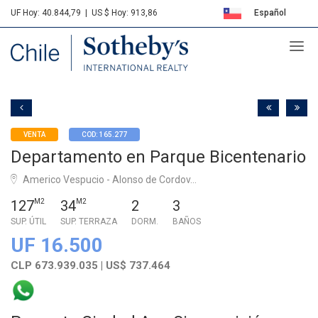
UF Hoy: 40.844,79
|
US $ Hoy: 913,86
Español
Sotheby's
English
VENTA
COD: 165.277
Departamento en Parque Bicentenario
Americo Vespucio - Alonso de Cordov...
127
M2
34
M2
2
3
SUP. ÚTIL
SUP. TERRAZA
DORM.
BAÑOS
UF 16.500
CLP 673.939.035 | US$ 737.464