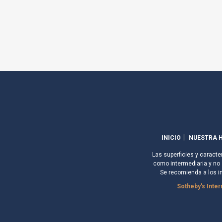
INICIO
NUESTRA H
Las superficies y caracte
como intermediaria y no s
Se recomienda a los i
Sotheby's Inter