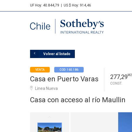
UF Hoy: 40.844,79
|
US $ Hoy: 914,46
Sotheby's
Volver al listado
VENTA
COD: 165.186
277,29
M2
Casa en Puerto Varas
CONST.
Linea Nueva
Casa con acceso al río Maullin