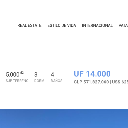
REAL ESTATE
ESTILO DE VIDA
INTERNACIONAL
PAT
UF 14.000
5.000
M2
3
4
SUP. TERRENO
DORM.
BAÑOS
CLP 571.827.060 | US$ 62