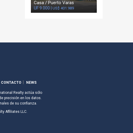
Casa / Puerto Varas
UF 9.000 |
US$ 401.989
CONTACTO
NEWS
national Realty actúa sólo
de precisión en los datos.
nales de su confianza.
ty Affiliates LLC.