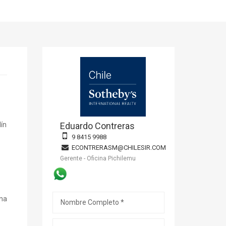
dín
Eduardo Contreras
9 8415 9988
ECONTRERASM@CHILESIR.COM
Gerente - Oficina Pichilemu
una