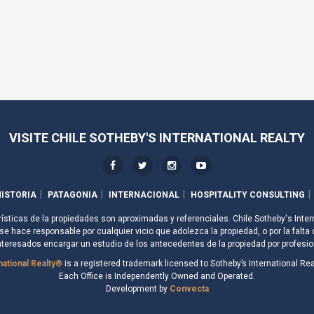
VISITE CHILE SOTHEBY'S INTERNATIONAL REALTY
ISTORIA
PATAGONIA
INTERNACIONAL
HOSPITALITY CONSULTING
rísticas de la propiedades son aproximadas y referenciales. Chile Sotheby's Inter
e hace responsable por cualquier vicio que adolezca la propiedad, o por la falta 
nteresados encargar un estudio de los antecedentes de la propiedad por profesio
national Realty®
is a registered trademark licensed to Sotheby’s International Real
Each Office is Independently Owned and Operated.
Development by
Convecta