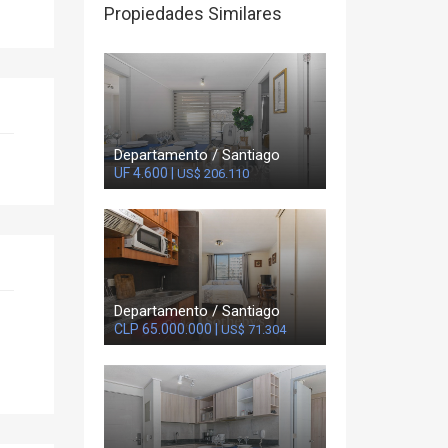
Propiedades Similares
Departamento / Santiago
UF 4.600 |
US$ 206.110
Departamento / Santiago
CLP 65.000.000 |
US$ 71.304