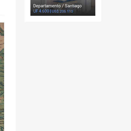
Departamento / Santiago
UF 4.600 |
US$ 206.110