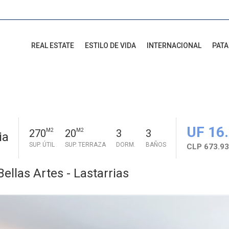
REAL ESTATE
ESTILO DE VIDA
INTERNACIONAL
PAT
UF 16
270
M2
20
M2
3
3
ia
SUP. ÚTIL
SUP. TERRAZA
DORM.
BAÑOS
CLP 673.93
ellas Artes - Lastarrias