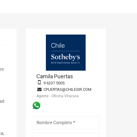
seo
Camila Puertas
9 6237 5005
CPUERTAS@CHILESIR.COM
Agente - Oficina Vitacura
dad
ca,