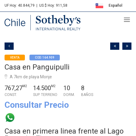
UF Hoy: 40.844,79
|
US $ Hoy: 911,58
Español
Sotheby's
English
VENTA
COD: 164.909
Casa en Panguipulli
A 7km de playa Monje
767,27
M2
14.500
M2
10
8
CONST.
SUP. TERRENO
DORM.
BAÑOS
Consultar Precio
Casa en primera linea frente al Lago