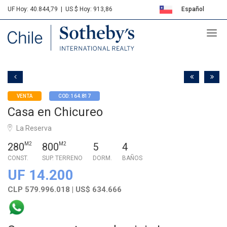
UF Hoy: 40.844,79
|
US $ Hoy: 913,86
Español
Sotheby's
English
VENTA
COD: 164.817
Casa en Chicureo
La Reserva
280
M2
800
M2
5
4
CONST.
SUP. TERRENO
DORM.
BAÑOS
UF 14.200
CLP 579.996.018 | US$ 634.666