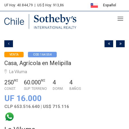
UF Hoy: 40.844,79
|
US $ Hoy: 913,86
Español
Sotheby's
English
VENTA
COD: 164.554
Casa, Agrícola en Melipilla
La Viluma
250
M2
60.000
M2
4
4
CONST.
SUP. TERRENO
DORM.
BAÑOS
UF 16.000
CLP 653.516.640 | US$ 715.116