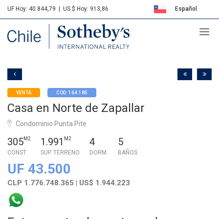
UF Hoy: 40.844,79
|
US $ Hoy: 913,86
Español
Sotheby's
English
VENTA
COD: 164.185
Casa en Norte de Zapallar
Condominio Punta Pite
305
M2
1.991
M2
4
5
CONST.
SUP. TERRENO
DORM.
BAÑOS
UF 43.500
CLP 1.776.748.365 | US$ 1.944.223