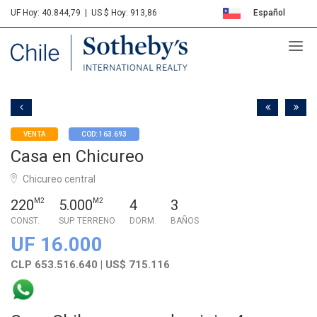
UF Hoy: 40.844,79
|
US $ Hoy: 913,86
Español
Sotheby's
English
VENTA
COD: 163.693
Casa en Chicureo
Chicureo central
220
M2
5.000
M2
4
3
CONST.
SUP. TERRENO
DORM.
BAÑOS
UF 16.000
CLP 653.516.640 | US$ 715.116