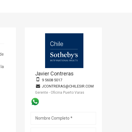
sde
 la
Javier Contreras
9 5608 5017
JCONTRERAS@CHILESIR.COM
Gerente - Oficina Puerto Varas