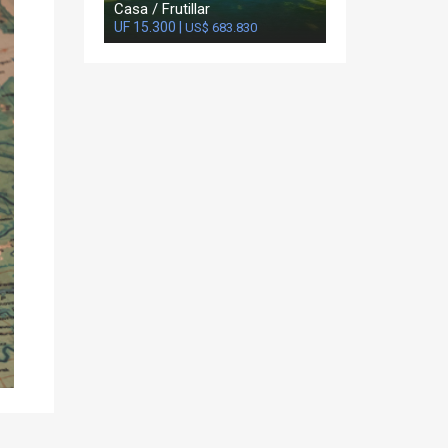
Casa / Frutillar
UF 15.300 |
US$ 683.830