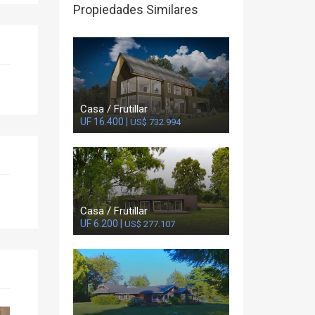
Propiedades Similares
Casa / Frutillar
UF 16.400 |
US$ 732.994
Casa / Frutillar
UF 6.200 |
US$ 277.107