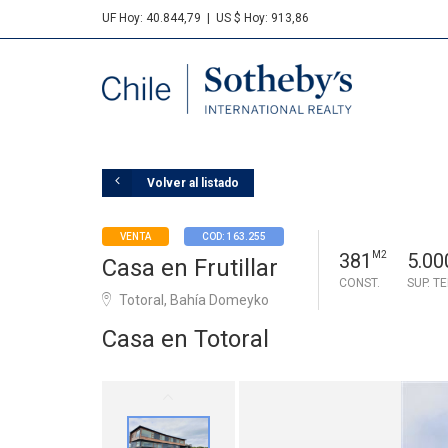
UF Hoy: 40.844,79
|
US $ Hoy: 913,86
Sotheby's
Volver al listado
VENTA
COD: 163.255
381
M2
5.00
Casa en Frutillar
CONST.
SUP. T
Totoral, Bahía Domeyko
Casa en Totoral