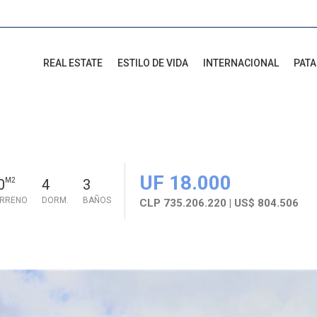
REAL ESTATE
ESTILO DE VIDA
INTERNACIONAL
PAT
UF 18.000
0
M2
4
3
ERRENO
DORM.
BAÑOS
CLP 735.206.220 | US$ 804.506