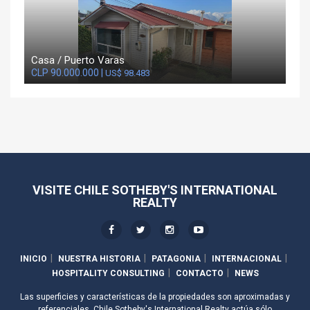
Casa / Puerto Varas
CLP 90.000.000 |
US$ 98.483
VISITE CHILE SOTHEBY'S INTERNATIONAL
REALTY
INICIO
NUESTRA HISTORIA
PATAGONIA
INTERNACIONAL
HOSPITALITY CONSULTING
CONTACTO
NEWS
Las superficies y características de la propiedades son aproximadas y
referenciales. Chile Sotheby's International Realty actúa sólo