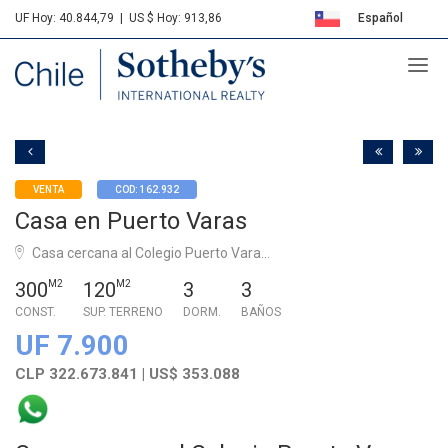
UF Hoy: 40.844,79
|
US $ Hoy: 913,86
Español
Sotheby's
English
VENTA
COD: 162.932
Casa en Puerto Varas
Casa cercana al Colegio Puerto Vara...
300
M2
120
M2
3
3
CONST.
SUP. TERRENO
DORM.
BAÑOS
UF 7.900
CLP 322.673.841 | US$ 353.088