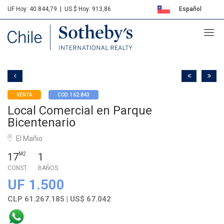
UF Hoy: 40.844,79
|
US $ Hoy: 913,86
Español
Sotheby's
English
VENTA
COD: 162.843
Local Comercial en Parque
Bicentenario
El Mañio
17
M2
1
CONST.
BAÑOS
UF 1.500
CLP 61.267.185 | US$ 67.042