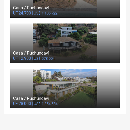
Casa / Puchuncaví
UF 24.700 |
US$ 1.106.722
Casa / Puchuncaví
UF 12.900 |
US$ 578.004
Casa / Puchuncaví
UF 28.000 |
US$ 1.254.584