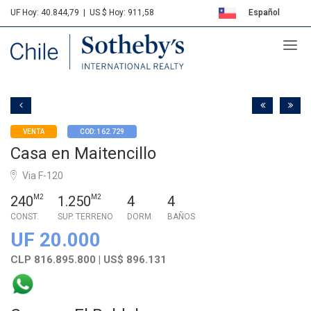
UF Hoy: 40.844,79
|
US $ Hoy: 911,58
Español
Sotheby's
English
VENTA
COD: 162.729
Casa en Maitencillo
Via F-120
240
M2
1.250
M2
4
4
CONST.
SUP. TERRENO
DORM.
BAÑOS
UF 20.000
CLP 816.895.800 | US$ 896.131