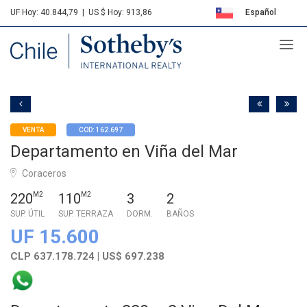
UF Hoy: 40.844,79
|
US $ Hoy: 913,86
Español
Sotheby's
English
VENTA
COD: 162.697
Departamento en Viña del Mar
Coraceros
220
M2
110
M2
3
2
SUP. ÚTIL
SUP. TERRAZA
DORM.
BAÑOS
UF 15.600
CLP 637.178.724 | US$ 697.238