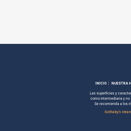
INICIO
NUESTRA H
Las superficies y caracte
como intermediaria y no s
Se recomienda a los i
Sotheby's Inter