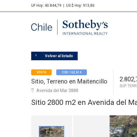
UF Hoy: 40.844,79
|
US $ Hoy: 913,86
Sotheby's
Volver al listado
VENTA
COD: 162.614
2.802,
Sitio, Terreno en Maitencillo
SUP. TER
Avenida del Mar 3888
Sitio 2800 m2 en Avenida del Ma