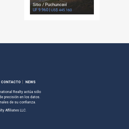
Sitio / Puchuncaví
UF 9.960 |
US$ 445.160
CONTACTO
NEWS
national Realty actúa sólo
de precisión en los datos.
nales de su confianza.
ty Affiliates LLC.