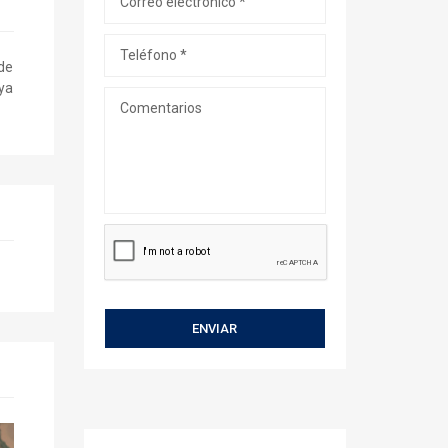
ide
aya