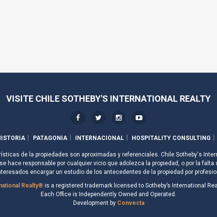
VISITE CHILE SOTHEBY'S INTERNATIONAL REALTY
ISTORIA
PATAGONIA
INTERNACIONAL
HOSPITALITY CONSULTING
rísticas de la propiedades son aproximadas y referenciales. Chile Sotheby's Inter
e hace responsable por cualquier vicio que adolezca la propiedad, o por la falta 
nteresados encargar un estudio de los antecedentes de la propiedad por profesio
national Realty®
is a registered trademark licensed to Sotheby’s International Real
Each Office is Independently Owned and Operated.
Development by
Convecta