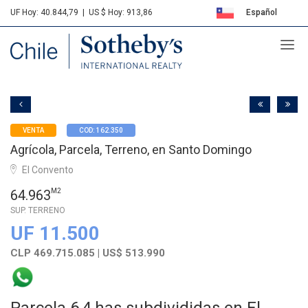
UF Hoy: 40.844,79
|
US $ Hoy: 913,86
Español
Sotheby's
English
VENTA
COD: 162.350
Agrícola, Parcela, Terreno, en Santo Domingo
El Convento
64.963
M2
SUP. TERRENO
UF 11.500
CLP 469.715.085 | US$ 513.990
Parcela 6,4 has subdivididas en El