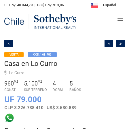
UF Hoy: 40.844,79
|
US $ Hoy: 913,86
Español
Sotheby's
English
VENTA
COD: 161.783
Casa en Lo Curro
Lo Curro
960
M2
5.100
M2
4
5
CONST.
SUP. TERRENO
DORM.
BAÑOS
UF 79.000
CLP 3.226.738.410 | US$ 3.530.889