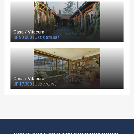
Casa / Vitacura
UF 80.000 |
US$ 3.575.584
Casa / Vitacura
UF 17.380 |
US$ 776.795