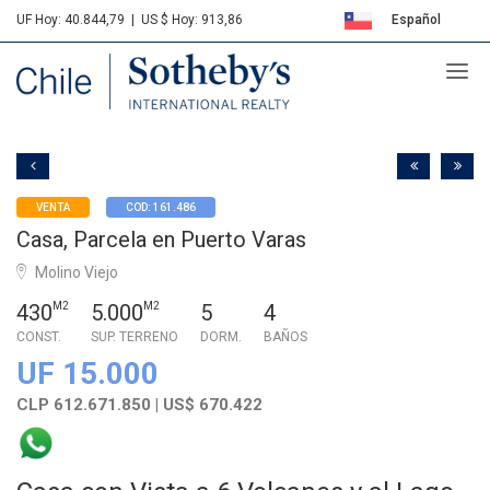
UF Hoy: 40.844,79
|
US $ Hoy: 913,86
Español
Sotheby's
English
VENTA
COD: 161.486
Casa, Parcela en Puerto Varas
Molino Viejo
430
M2
5.000
M2
5
4
CONST.
SUP. TERRENO
DORM.
BAÑOS
UF 15.000
CLP 612.671.850 | US$ 670.422