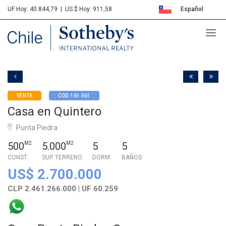
UF Hoy: 40.844,79
|
US $ Hoy: 911,58
Español
Sotheby's
English
VENTA
COD: 161.061
Casa en Quintero
Punta Piedra
500
M2
5.000
M2
5
5
CONST.
SUP. TERRENO
DORM.
BAÑOS
US$ 2.700.000
CLP 2.461.266.000 | UF 60.259